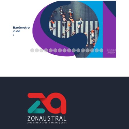
1
2
3
4
5
6
7
8
9
10
11
12
13
14
15
1