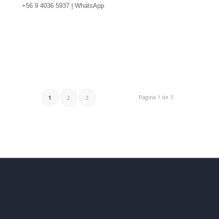
+56 9 4036 5937 | WhatsApp
Página 1 de 3
1
2
3