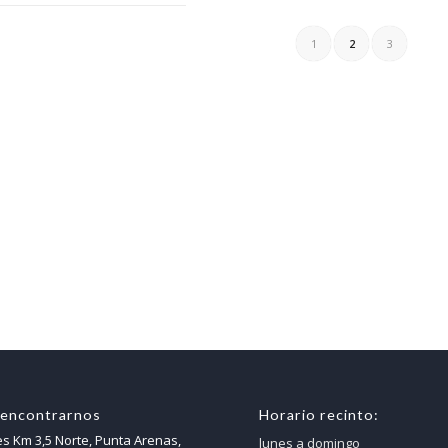
1
2
3
encontrarnos
Horario recinto:
es Km 3,5 Norte, Punta Arenas,
lunes a domingo