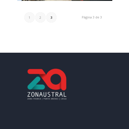
Página 3 de 3
1
2
3